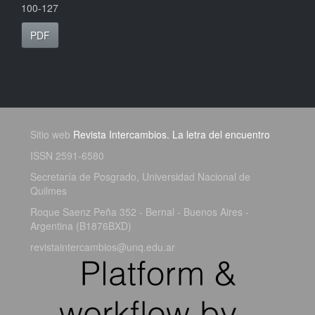
100-127
PDF
Sitio web
Revista Intercambios. La letra del encuentro
ISSN 2591-6580
Secretaría de Posgrado, Universidad Nacional de
Quilmes
Roque Saenz Peña 352 - Bernal - Buenos Aires -
Argentina (B1876BXD)
revistaintercambios@unq.edu.ar