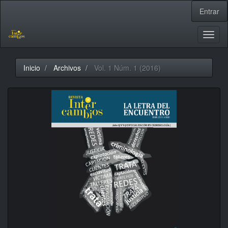
Navegación
Entrar
principal
Contenido
principal
Toggl
Barra
naviga
lateral
Inicio
Archivos
Vol. 1 Núm. 1 (2016)