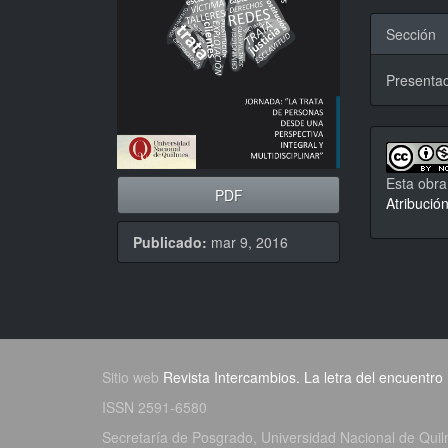
Sección
Presentac
Esta obra
PDF
Atribució
Publicado:
mar 9, 2016
Sitio web
Revista Intercambios. La letra del encuentro
ISSN 2591-6580
Secretaría de Posgrado, Universidad Nacional de Qui