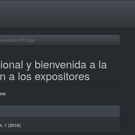
sentación/Prólogo
ional y bienvenida a la
n a los expositores
nido
eta
pal
les
lo
m. 1 (2016)
lo