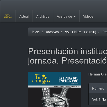
Navegación
principal
Contenido
Actual
Archivos
Acerca de
Videos
principal
Barra
lateral
Inicio
Archivos
Vol. 1 Núm. 1 (2016)
Pre
Presentación instituc
jornada. Presentació
Barra
Conte
Hernán Ola
lateral
princi
Detal
Número
del
del
del
artículo
artícu
Vol. 1 Nú
artícu