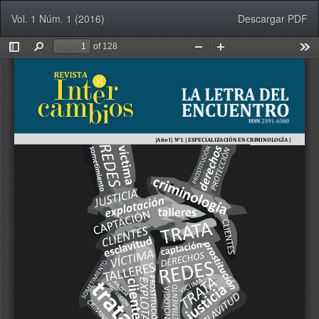
Volver
Descargar
Vol. 1 Núm. 1 (2016)
Descargar PDF
a
los
detalles
del
artículo