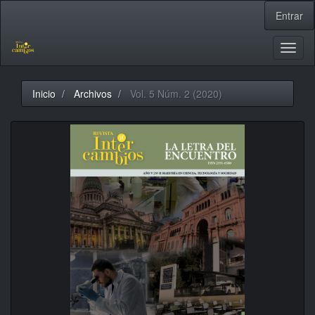
Navegación
Entrar
principal
Contenido
principal
Toggl
Barra
naviga
lateral
Inicio
Archivos
Vol. 5 Núm. 2 (2020)