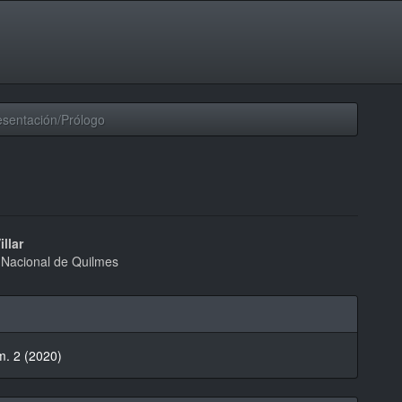
sentación/Prólogo
nido
illar
 Nacional de Quilmes
pal
les
lo
m. 2 (2020)
lo