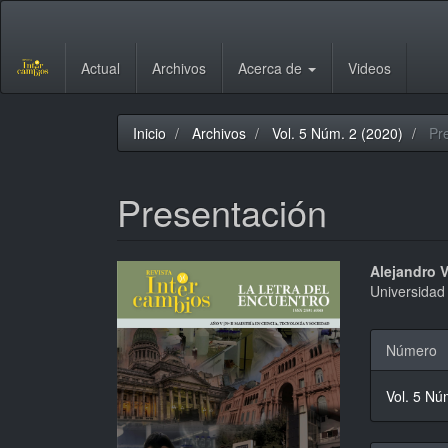
Navegación
principal
Contenido
Actual
Archivos
Acerca de
Videos
principal
Barra
lateral
Inicio
Archivos
Vol. 5 Núm. 2 (2020)
Pre
Presentación
Barra
Conte
Alejandro V
Universidad
lateral
princi
del
del
Detal
Número
artículo
artícu
del
Vol. 5 Nú
artícu