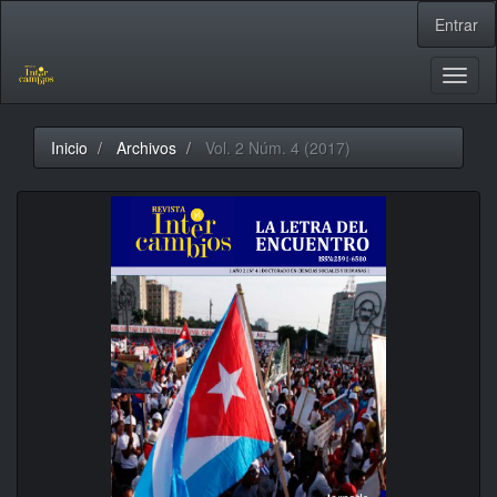
Navegación
Entrar
principal
Contenido
principal
Toggl
Barra
naviga
lateral
Inicio
Archivos
Vol. 2 Núm. 4 (2017)