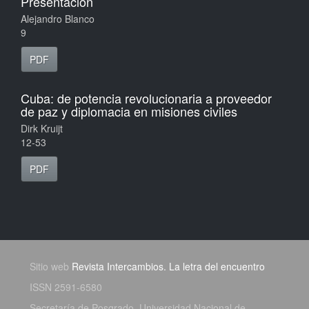
Presentación
Alejandro Blanco
9
PDF
Cuba: de potencia revolucionaria a proveedor
de paz y diplomacia en misiones civiles
Dirk Kruijt
12-53
PDF
Sitio web
Revista Intercambios. La letra del encuentro
ISSN 2591-6580
Secretaría de Posgrado, Universidad Nacional de