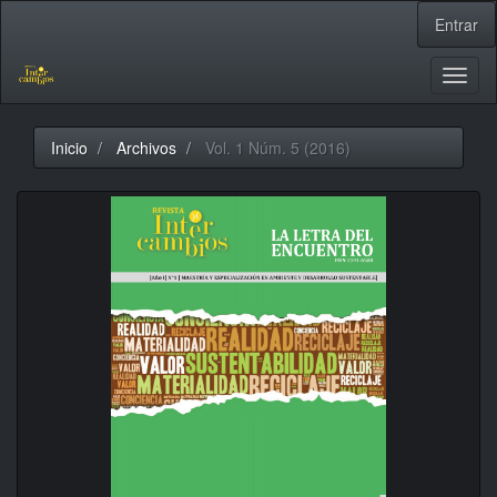
Navegación
Entrar
principal
Contenido
principal
Toggl
Barra
naviga
lateral
Inicio
Archivos
Vol. 1 Núm. 5 (2016)