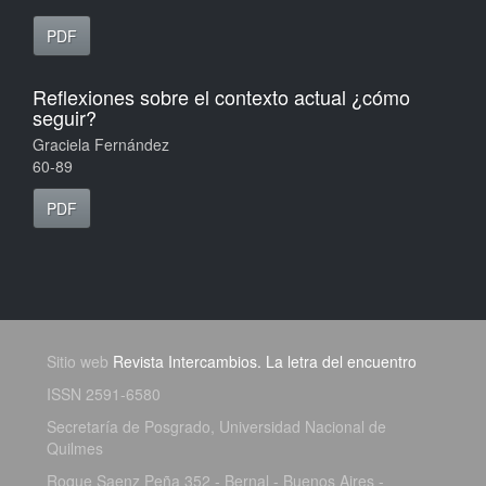
PDF
Reflexiones sobre el contexto actual ¿cómo
seguir?
Graciela Fernández
60-89
PDF
Sitio web
Revista Intercambios. La letra del encuentro
ISSN 2591-6580
Secretaría de Posgrado, Universidad Nacional de
Quilmes
Roque Saenz Peña 352 - Bernal - Buenos Aires -