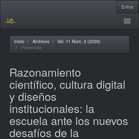
Navegación
Entrar
principal
Contenido
principal
Toggl
Barra
naviga
lateral
Inicio
Archivos
Vol. 11 Núm. 2 (2026)
Ponencias
Razonamiento
científico, cultura digital
y diseños
institucionales: la
escuela ante los nuevos
desafíos de la