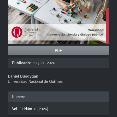
PDF
Publicado:
may 21, 2026
Contenido
Daniel Busdygan
Universidad Nacional de Quilmes
principal
del
Detalles
Número
artículo
del
Vol. 11 Núm. 2 (2026)
artículo