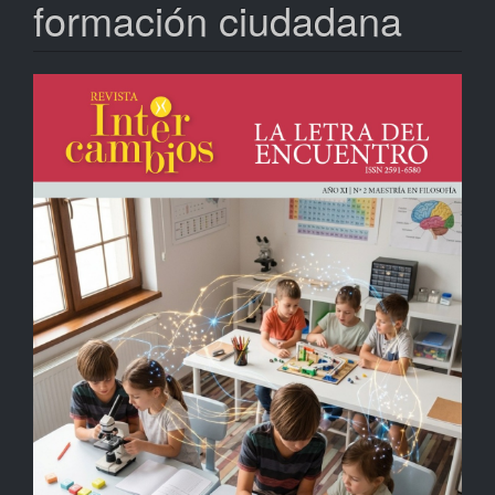
formación ciudadana
Barra
lateral
del
artículo