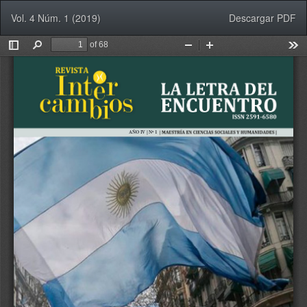
Volver
Descargar
Vol. 4 Núm. 1 (2019)
Descargar PDF
a
los
detalles
del
artículo