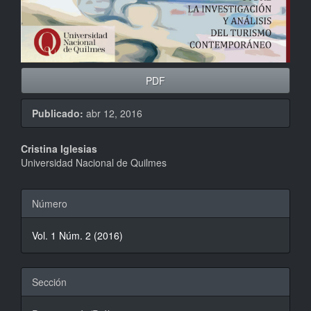
PDF
Publicado:
abr 12, 2016
Contenido
Cristina Iglesias
Universidad Nacional de Quilmes
principal
del
Detalles
Número
artículo
del
Vol. 1 Núm. 2 (2016)
artículo
Sección