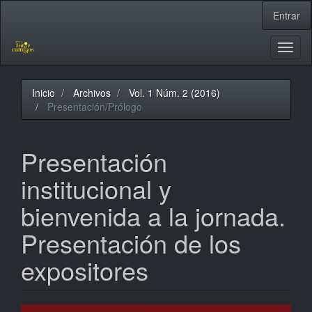
Navegación
Entrar
principal
Contenido
principal
Toggl
Barra
naviga
lateral
Inicio
Archivos
Vol. 1 Núm. 2 (2016)
Presentación/Prólogo
Presentación
institucional y
bienvenida a la jornada.
Presentación de los
expositores