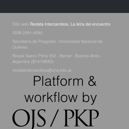
Sitio web
Revista Intercambios. La letra del encuentro
ISSN 2591-6580
Secretaría de Posgrado, Universidad Nacional de
Quilmes
Roque Saenz Peña 352 - Bernal - Buenos Aires -
Argentina (B1876BXD)
revistaintercambios@unq.edu.ar