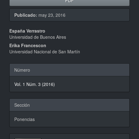
PDF
Publicado:
may 23, 2016
Contenido
España Verrastro
Universidad de Buenos Aires
principal
Erika Francescon
del
Universidad Nacional de San Martín
artículo
Detalles
Número
del
Vol. 1 Núm. 3 (2016)
artículo
Sección
Ponencias