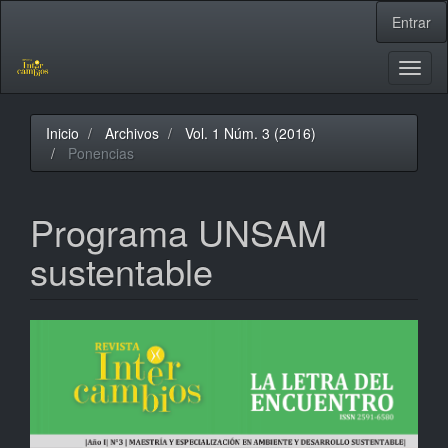
Navegación
Entrar
principal
Contenido
principal
Toggl
Barra
naviga
lateral
Inicio
Archivos
Vol. 1 Núm. 3 (2016)
Ponencias
Programa UNSAM
sustentable
Barra
lateral
del
artículo