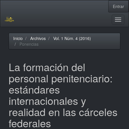
Navegación
Entrar
principal
Contenido
principal
Toggl
Barra
naviga
lateral
Inicio
Archivos
Vol. 1 Núm. 4 (2016)
Ponencias
La formación del
personal penitenciario:
estándares
internacionales y
realidad en las cárceles
federales