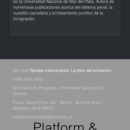
en la Universidad Nacional de Mar del Plata. Autora de
numerosas publicaciones acerca del sistema penal, la
cuestión carcelaria y el tratamiento punitivo de la
inmigración.
Sitio web
Revista Intercambios. La letra del encuentro
ISSN 2591-6580
Secretaría de Posgrado, Universidad Nacional de
Quilmes
Roque Saenz Peña 352 - Bernal - Buenos Aires -
Argentina (B1876BXD)
revistaintercambios@unq.edu.ar