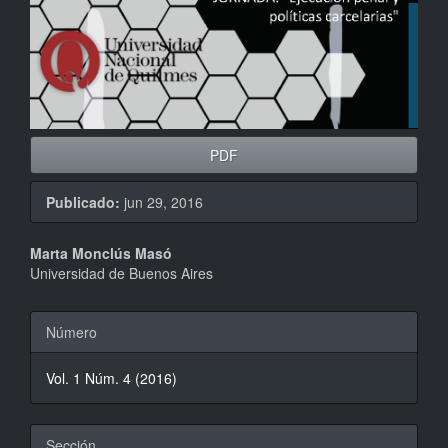
PDF
Publicado:
jun 29, 2016
Contenido
Marta Monclús Masó
Universidad de Buenos Aires
principal
del
Detalles
Número
artículo
del
Vol. 1 Núm. 4 (2016)
artículo
Sección