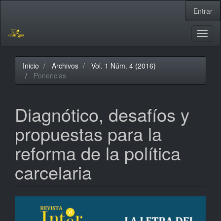
Navegación
Entrar
principal
Contenido
principal
Toggl
Barra
naviga
lateral
Inicio
Archivos
Vol. 1 Núm. 4 (2016)
Ponencias
Diagnótico, desafíos y
propuestas para la
reforma de la política
carcelaria
Barra
lateral