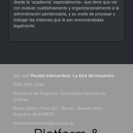
desde la “academia” especialmente‒ que tiene que ver
con evaluar cualitativamente y organizacionalmente a la
administración penitenciaria, y su modo de procesar y
trabajar las misiones que le son encomendadas
legalmente.
Sitio web
Revista Intercambios. La letra del encuentro
ISSN 2591-6580
Secretaría de Posgrado, Universidad Nacional de
Quilmes
Roque Saenz Peña 352 - Bernal - Buenos Aires -
Argentina (B1876BXD)
revistaintercambios@unq.edu.ar