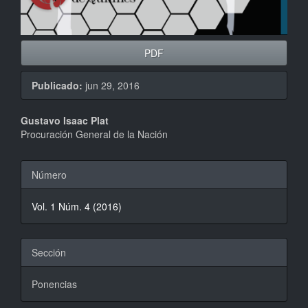
PDF
Publicado:
jun 29, 2016
Contenido
Gustavo Isaac Plat
Procuración General de la Nación
principal
del
Detalles
Número
artículo
del
Vol. 1 Núm. 4 (2016)
artículo
Sección
Ponencias