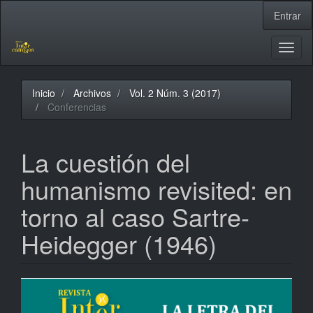
Navegación
Entrar
principal
Contenido
principal
Toggl
Barra
naviga
lateral
Inicio
Archivos
Vol. 2 Núm. 3 (2017)
Conferencias
La cuestión del
humanismo revisited: en
torno al caso Sartre-
Heidegger (1946)
Barra
lateral