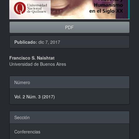
PDF
Publicado:
dic 7, 2017
Contenido
Francisco S. Naishtat
Universidad de Buenos Aires
principal
del
Detalles
Número
artículo
del
Vol. 2 Núm. 3 (2017)
artículo
Sección
Conferencias