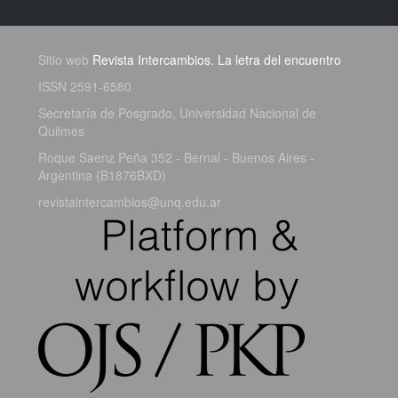
Sitio web
Revista Intercambios. La letra del encuentro
ISSN 2591-6580
Secretaría de Posgrado, Universidad Nacional de
Quilmes
Roque Saenz Peña 352 - Bernal - Buenos Aires -
Argentina (B1876BXD)
revistaintercambios@unq.edu.ar