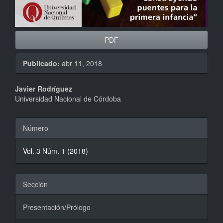
PDF
Publicado:
abr 11, 2018
Contenido
Javier Rodríguez
Universidad Nacional de Córdoba
principal
del
Detalles
Número
artículo
del
Vol. 3 Núm. 1 (2018)
artículo
Sección
Presentación/Prólogo