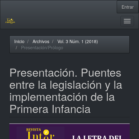
Navegación
Entrar
principal
Contenido
principal
Toggl
Barra
naviga
lateral
Inicio
Archivos
Vol. 3 Núm. 1 (2018)
Presentación/Prólogo
Presentación. Puentes
entre la legislación y la
implementación de la
Primera Infancia
Barra
lateral