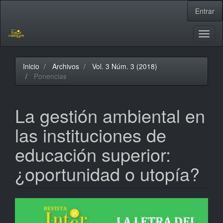
Navegación
Entrar
principal
Contenido
principal
Toggl
Barra
naviga
lateral
Inicio
Archivos
Vol. 3 Núm. 3 (2018)
Ponencias
La gestión ambiental en
las instituciones de
educación superior:
¿oportunidad o utopía?
Barra
lateral