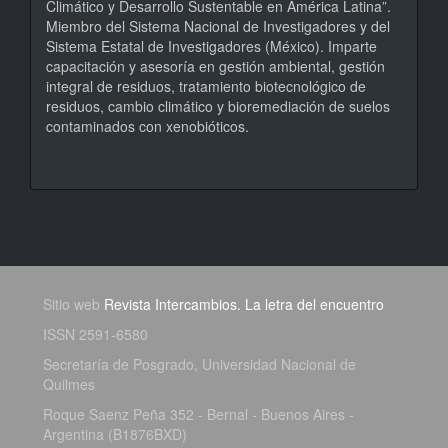
Climático y Desarrollo Sustentable en América Latina”.
Miembro del Sistema Nacional de Investigadores y del
Sistema Estatal de Investigadores (México). Imparte
capacitación y asesoría en gestión ambiental, gestión
integral de residuos, tratamiento biotecnológico de
residuos, cambio climático y bioremediación de suelos
contaminados con xenobióticos.
Sitio web
Revista Intercambios. La letra del encuentro
ISSN 2591-6580
Secretaría de Posgrado, Universidad Nacional de
Quilmes
Roque Saenz Peña 352 - Bernal - Buenos Aires -
Argentina (B1876BXD)