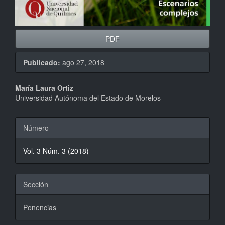
PDF
Publicado:
ago 27, 2018
Contenido
María Laura Ortiz
Universidad Autónoma del Estado de Morelos
principal
del
Detalles
Número
artículo
del
Vol. 3 Núm. 3 (2018)
artículo
Sección
Ponencias