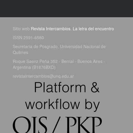
Sitio web
Revista Intercambios. La letra del encuentro
ISSN 2591-6580
Secretaría de Posgrado, Universidad Nacional de
Quilmes
Roque Saenz Peña 352 - Bernal - Buenos Aires -
Argentina (B1876BXD)
revistaintercambios@unq.edu.ar