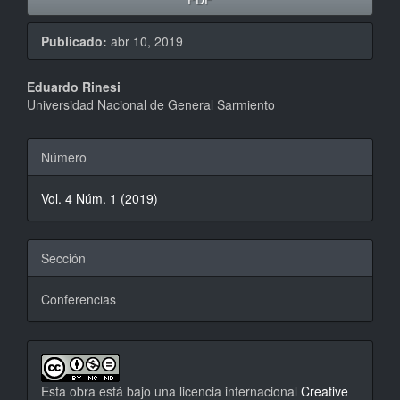
Publicado:
abr 10, 2019
Contenido
Eduardo Rinesi
Universidad Nacional de General Sarmiento
principal
del
Detalles
Número
artículo
del
Vol. 4 Núm. 1 (2019)
artículo
Sección
Conferencias
Esta obra está bajo una licencia internacional
Creative