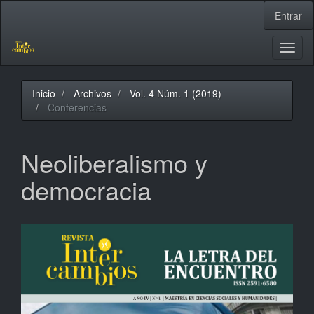
Navegación
Entrar
principal
Contenido
principal
Toggl
Barra
naviga
lateral
Inicio
Archivos
Vol. 4 Núm. 1 (2019)
Conferencias
Neoliberalismo y
democracia
Barra
lateral
del
artículo