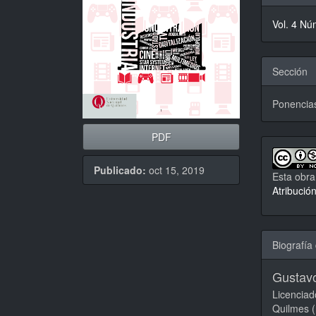
del
Vol. 4 Nú
artícu
Sección
Ponencia
PDF
Publicado:
oct 15, 2019
Esta obra
Atribució
Biografía 
Gustav
Licenciad
Quilmes (