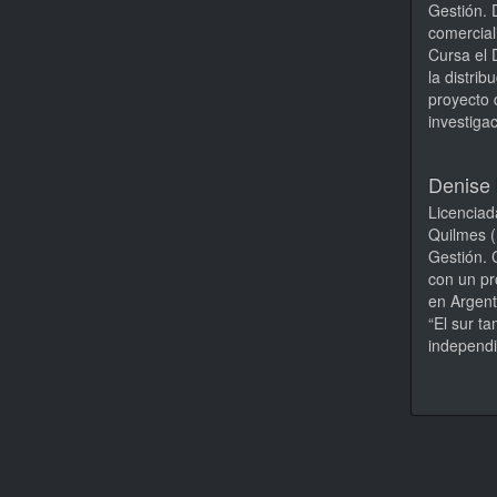
Gestión. D
comercial
Cursa el 
la distrib
proyecto 
investiga
Denise 
Licenciad
Quilmes (
Gestión. 
con un pr
en Argent
“El sur t
independi