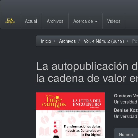
Navegación
principal
Contenido
Actual
Archivos
Acerca de
Videos
principal
Barra
lateral
Inicio
Archivos
Vol. 4 Núm. 2 (2019)
Po
La autopublicación di
la cadena de valor en
Barra
Conte
Gustavo Ve
Universidad
lateral
princi
Denise Koz
del
del
Universidad
artículo
artícu
Detal
Número