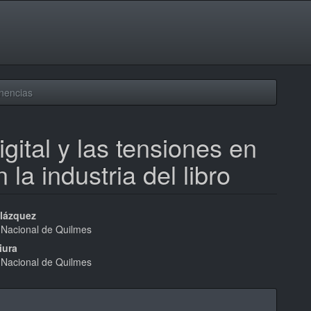
nencias
gital y las tensiones en
 la industria del libro
nido
lázquez
 Nacional de Quilmes
pal
iura
 Nacional de Quilmes
lo
les