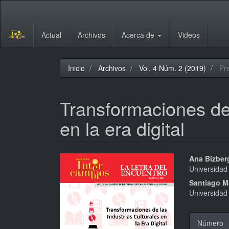
Navegación
principal
Contenido
Actual
Archivos
Acerca de
Videos
principal
Barra
lateral
Inicio
Archivos
Vol. 4 Núm. 2 (2019)
Pre
Transformaciones de 
en la era digital
Barra
Conte
Ana Bizber
Universidad
lateral
princi
Santiago M
del
del
Universidad
artículo
artícu
Detal
Número