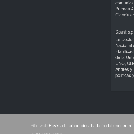
comunicac
Buenos Ai
Ciencias 
Santia
Es Doctor
Nacional 
Planifica
de la Uni
UNQ, UBA,
Andrés y 
política
Sitio web
Revista Intercambios. La letra del encuentro