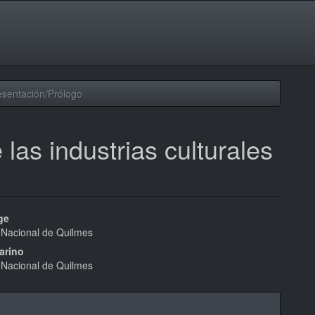
sentación/Prólogo
las industrias culturales
nido
ge
 Nacional de Quilmes
pal
arino
 Nacional de Quilmes
lo
les