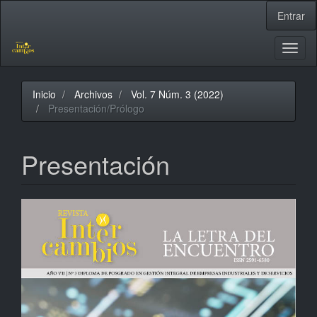
Navegación
Entrar
principal
Contenido
principal
Toggl
Barra
naviga
lateral
Inicio
Archivos
Vol. 7 Núm. 3 (2022)
Presentación/Prólogo
Presentación
Barra
lateral
del
artículo