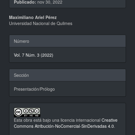
Publicado:
nov 30, 2022
Contenido
Maximiliano Ariel Pérez
Universidad Nacional de Quilmes
principal
del
Detalles
Número
artículo
del
Vol. 7 Núm. 3 (2022)
artículo
Sección
Presentación/Prólogo
Esta obra está bajo una licencia internacional
Creative
Commons Atribución-NoComercial-SinDerivadas 4.0
.