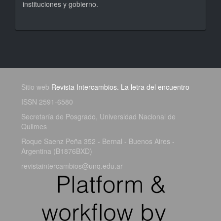
instituciones y gobierno.
Sitio web
Revista Intercambios. La letra del encuentro
ISSN 2591-6580
Secretaría de Posgrado, Universidad Nacional de
Quilmes
Roque Saenz Peña 352 - Bernal - Buenos Aires -
Argentina (B1876BXD)
revistaintercambios@unq.edu.ar