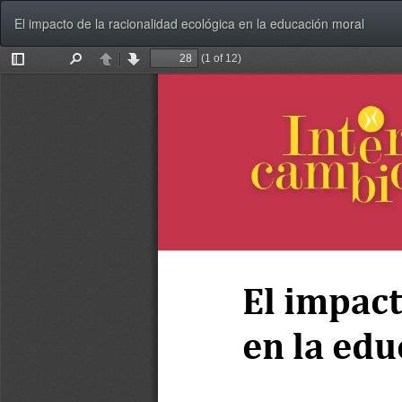
Volver
El impacto de la racionalidad ecológica en la educación moral
a
los
detalles
del
artículo