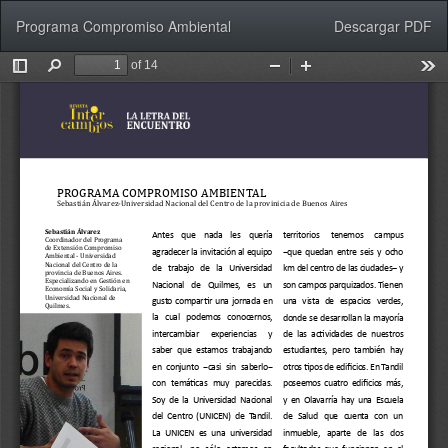
Volver
Descargar
Programa Compromiso Ambiental
Descargar PDF
a
los
detalles
del
artículo