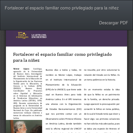
Volver
Fortalecer el espacio familiar como privilegiado para la niñez
a
los
detalles
Descargar
Descargar PDF
del
artículo