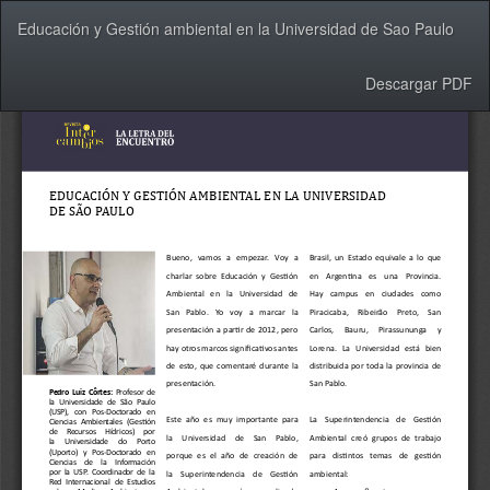
Volver
Educación y Gestión ambiental en la Universidad de Sao Paulo
a
los
detalles
Descargar
Descargar PDF
del
artículo