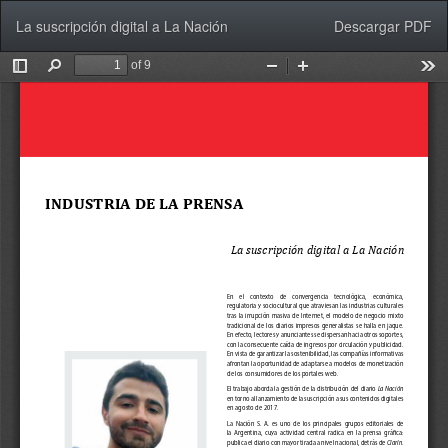
Volver
Descargar
La suscripción digital a La Nación
Descargar PDF
a
los
detalles
del
artículo