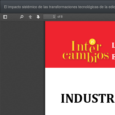
Volver
El impacto sistémico de las transformaciones tecnológicas de la edici
a
los
detalles
del
artículo