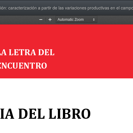
ón: caracterización a partir de las variaciones productivas en el campo 