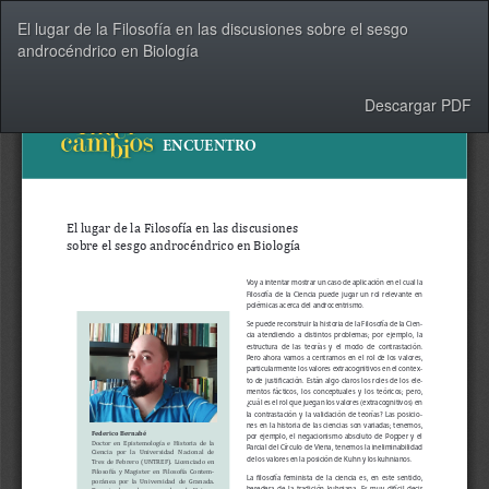
Volver
El lugar de la Filosofía en las discusiones sobre el sesgo
a
androcéndrico en Biología
los
detalles
del
Descargar
Descargar PDF
artículo