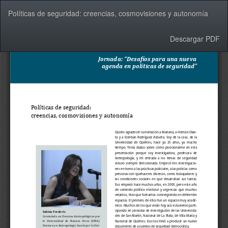
Volver
Políticas de seguridad: creencias, cosmovisiones y autonomía
a
los
detalles
Descargar
Descargar PDF
del
artículo