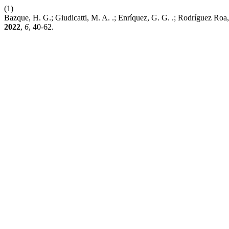
(1)
Bazque, H. G.; Giudicatti, M. A. .; Enríquez, G. G. .; Rodríguez R
2022
,
6
, 40-62.